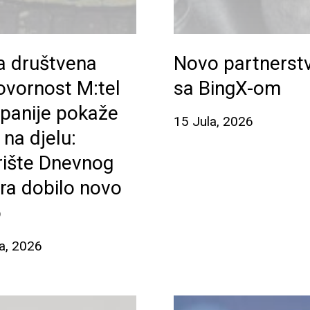
a društvena
Novo partnerst
ovornost M:tel
sa BingX-om
panije pokaže
15 Jula, 2026
 na djelu:
rište Dnevnog
ra dobilo novo
o
a, 2026