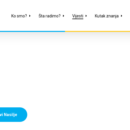
Ko smo?
Šta radimo?
Vijesti
Kutak znanja
vi Nasilje