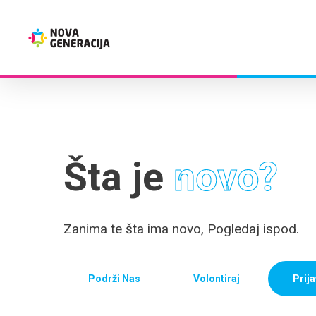
Preskoči
na
glavni
sadržaj
Šta je
novo?
Zanima te šta ima novo, Pogledaj ispod.
Podrži Nas
Volontiraj
Prija