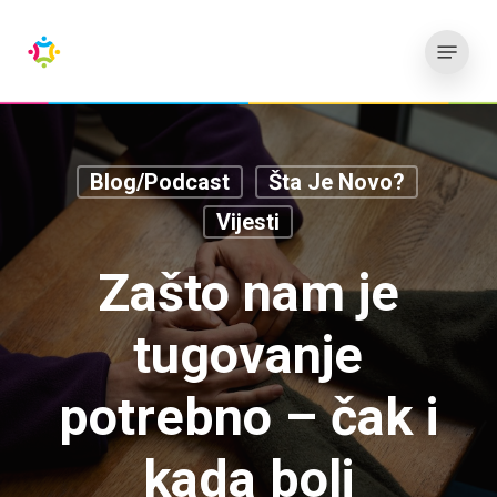
Preskoči
Meni
na
glavni
sadržaj
Blog/Podcast
Šta Je Novo?
Vijesti
Zašto nam je
tugovanje
potrebno – čak i
kada boli