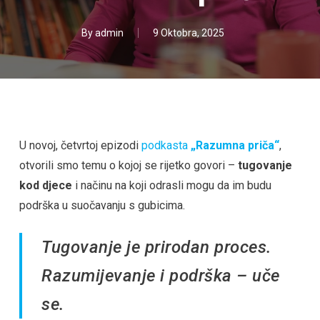
By
admin
9 Oktobra, 2025
U novoj, četvrtoj epizodi
podkasta
„Razumna priča“
,
otvorili smo temu o kojoj se rijetko govori –
tugovanje
kod djece
i načinu na koji odrasli mogu da im budu
podrška u suočavanju s gubicima.
Tugovanje je prirodan proces.
Razumijevanje i podrška – uče
se.