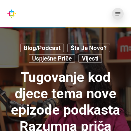
Preskoči
Meni
na
glavni
sadržaj
Blog/Podcast
Šta Je Novo?
Uspješne Priče
Vijesti
Tugovanje kod
djece tema nove
epizode podkasta
Razumna priča