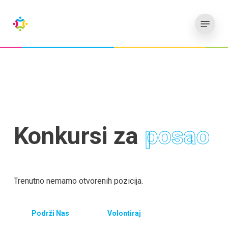
Preskoči
Meni
na
glavni
sadržaj
Konkursi za
posao
Trenutno nemamo otvorenih pozicija.
Podrži Nas
Volontiraj