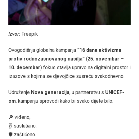
Izvor:
Freepik
Ovogodišnja globalna kampanja
“16 dana aktivizma
protiv rodnozasnovanog nasilja”
(
25. novembar –
10. decembar
) fokus stavlja upravo na digitalni prostor i
izazove s kojima se djevojčice susreću svakodnevno.
Udruženje
Nova generacija
, u partnerstvu s
UNICEF-
om
, kampanju sprovodi kako bi svako dijete bilo:
🔎 viđeno,
👂 saslušano,
🛡️ zaštićeno.