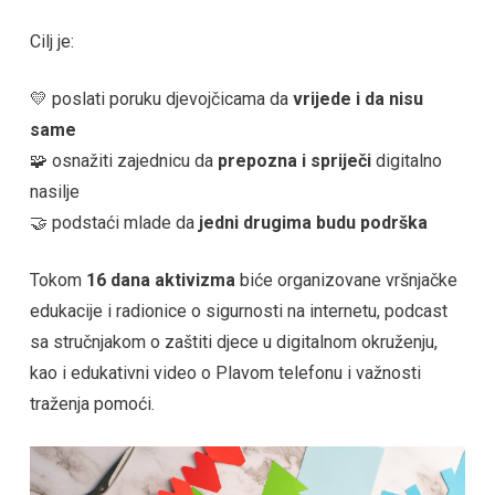
Cilj je:
💛 poslati poruku djevojčicama da
vrijede i da nisu
same
🧩 osnažiti zajednicu da
prepozna i spriječi
digitalno
nasilje
🤝 podstaći mlade da
jedni drugima budu podrška
Tokom
16 dana aktivizma
biće organizovane vršnjačke
edukacije i radionice o sigurnosti na internetu, podcast
sa stručnjakom o zaštiti djece u digitalnom okruženju,
kao i edukativni video o Plavom telefonu i važnosti
traženja pomoći.