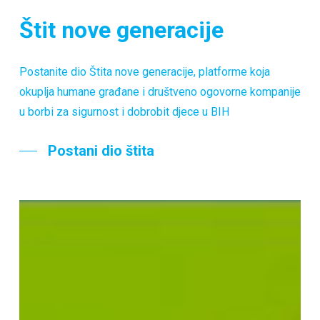
Štit nove generacije
Postanite dio Štita nove generacije, platforme koja
okuplja humane građane i društveno ogovorne kompanije
u borbi za sigurnost i dobrobit djece u BIH
Postani dio štita