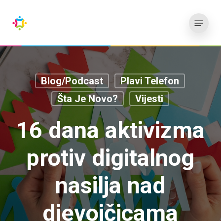
Preskoči
Meni
na
glavni
sadržaj
Blog/Podcast
Plavi Telefon
Šta Je Novo?
Vijesti
16 dana aktivizma
protiv digitalnog
nasilja nad
djevojčicama