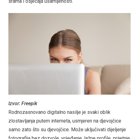
srama i osjećaja usamljenosti.
Izvor: Freepik
Rodnozasnovano digitalno nasilje je svaki oblik
zlostavljanja putem interneta, usmjeren na djevojčice
samo zato što su djevojčice. Može uključivati dijeljenje
fotografija bez dozvole, vrijeđanje, lažne profile, prijetnje