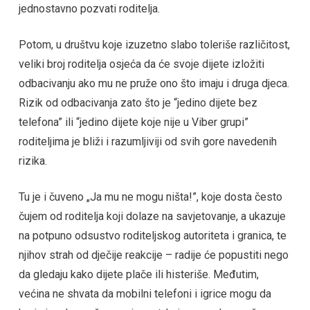
jednostavno pozvati roditelja.
Potom, u društvu koje izuzetno slabo toleriše različitost,
veliki broj roditelja osjeća da će svoje dijete izložiti
odbacivanju ako mu ne pruže ono što imaju i druga djeca.
Rizik od odbacivanja zato što je “jedino dijete bez
telefona” ili “jedino dijete koje nije u Viber grupi”
roditeljima je bliži i razumljiviji od svih gore navedenih
rizika.
Tu je i čuveno „Ja mu ne mogu ništa!”, koje dosta često
čujem od roditelja koji dolaze na savjetovanje, a ukazuje
na potpuno odsustvo roditeljskog autoriteta i granica, te
njihov strah od dječije reakcije – radije će popustiti nego
da gledaju kako dijete plače ili histeriše. Međutim,
većina ne shvata da mobilni telefoni i igrice mogu da