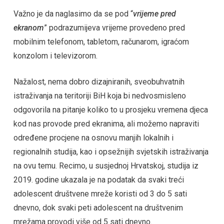
Važno je da naglasimo da se pod “
vrijeme pred
ekranom
” podrazumijeva vrijeme provedeno pred
mobilnim telefonom, tabletom, računarom, igraćom
konzolom i televizorom.
Nažalost, nema dobro dizajniranih, sveobuhvatnih
istraživanja na teritoriji BiH koja bi nedvosmisleno
odgovorila na pitanje koliko to u prosjeku vremena djeca
kod nas provode pred ekranima, ali možemo napraviti
određene procjene na osnovu manjih lokalnih i
regionalnih studija, kao i opsežnijih svjetskih istraživanja
na ovu temu. Recimo, u susjednoj Hrvatskoj, studija iz
2019. godine ukazala je na podatak da svaki treći
adolescent društvene mreže koristi od 3 do 5 sati
dnevno, dok svaki peti adolescent na društvenim
mrežama provodi više od 5 sati dnevno.