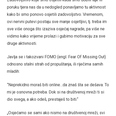
poruku tjera nas da u nedogled ponavljamo tu aktivnost
kako bi smo ponovo osjetili zadovoljstvo. Vremenom,
ovi nervni putevi postaju sve manje osjetljivi, tj. treba im
sve više onoga što izaziva osjećaj nagrade, pa više ne
vidimo kako vrijeme prolazi i gubimo motivaciju za sve
druge aktivnosti.
Javlja se i takozvani FOMO (engl. Fear Of Missing Out)
odnosno stalni strah od propuštanja, ili riječima samih
mladih:
“Neprekidno moraš biti online…da znaš šta se dešava. To
mi je osnovna potreba. Dok si na društvenoj mreži ti si
dio svega, a ako odeš, prestaješ to biti.“
„Osjećamo se sami ako nismo na društvenoj mreži, svi