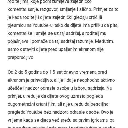
roditeljima, koje podrazumijeva zajedničko
komentarisanje, razgovor, smijanje i slično. Primjer za to
je kada roditelj i dijete zajednički gledaju crtić ili
pjesmicu na Youtube-u, tako da dijete ima priliku da pita,
komentariše i smije se uz taj sadržaj, a roditelj mu
pojašnjava i pomaže da taj sadržaj razumije. Međutim,
samo ostaviti dijete pred upaljenim ekranom nije
preporučljivo.
Od 2 do 5 godina do 1.5 sat dnevno vremena pred
ekranom je prihvatljivo, ali je i dalje neophodno aktivno
učešće i nadzor odrasle osobe u izboru sadržaja. Na
primjer, u redu je da dijete ovog uzrasta pogleda
dugometražni crtani film, ali nije u redu da besciljno
pregleda Youtube bez nadzora odrasle osobe. Ovo je
vrijeme kada se djeca već sreću sa prvim igricama, pa