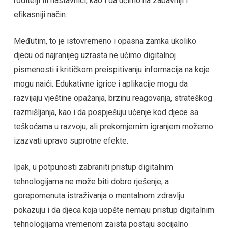
roditelji ili nastavnici, kao i da učimo na zabavniji i
efikasniji način.
Međutim, to je istovremeno i opasna zamka ukoliko
djecu od najranijeg uzrasta ne učimo digitalnoj
pismenosti i kritičkom preispitivanju informacija na koje
mogu naići. Edukativne igrice i aplikacije mogu da
razvijaju vještine opažanja, brzinu reagovanja, strateškog
razmišljanja, kao i da pospješuju učenje kod djece sa
teškoćama u razvoju, ali prekomjernim igranjem možemo
izazvati upravo suprotne efekte.
Ipak, u potpunosti zabraniti pristup digitalnim
tehnologijama ne može biti dobro rješenje, a
gorepomenuta istraživanja o mentalnom zdravlju
pokazuju i da djeca koja uopšte nemaju pristup digitalnim
tehnologijama vremenom zaista postaju socijalno