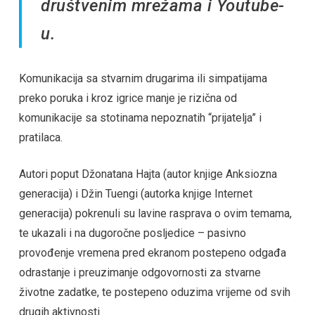
društvenim mrežama i Youtube-
u.
Komunikacija sa stvarnim drugarima ili simpatijama
preko poruka i kroz igrice manje je rizična od
komunikacije sa stotinama nepoznatih “prijatelja” i
pratilaca.
Autori poput Džonatana Hajta (autor knjige Anksiozna
generacija) i Džin Tuengi (autorka knjige Internet
generacija) pokrenuli su lavine rasprava o ovim temama,
te ukazali i na dugoročne posljedice – pasivno
provođenje vremena pred ekranom postepeno odgađa
odrastanje i preuzimanje odgovornosti za stvarne
životne zadatke, te postepeno oduzima vrijeme od svih
drugih aktivnosti.