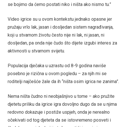
se bojimo da ćemo postati niko i ništa ako nismo tu.”
Video igrice su u ovom kontekstu jednako opasne jer
pružaju vrlo lak, jasan i dosljedan sistem nagrađivanja,
koji u stvarnom životu često nije ni lak, ni jasan, ni
dosljedan, pa onda nije čudo što dijete izgubi interes za
aktivnosti u stvarnom svijetu.
Populacija dječaka u uzrastu od 8-9 godina naviše
posebno je rizična u ovom pogledu – za njih mi se
roditelji najčešće žale da ih “ništa osim igrica ne zanima”.
Nema ništa čudno ni neobjašnjivo u tome – ako pružite
djetetu priliku da igrice igra dovoljno dugo da se u njima
redovno dokazuje i postiže uspjeh, onda je nerealno
očekivati od tog djeteta da se istovremeno posveti i