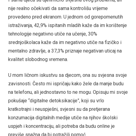
nije realno očekivati da sama kontrolišu vrijeme
provedeno pred ekranom. U jednom od gorepomenutih
istraživanja, 42,9% ispitanih mladih kaže da im korištenje
tehnologije negativno utiče na učenje, 30%
srednjoškolaca kaže da im negativno utiče na fizičko i
mentalno zdravlje, a 37,3% priznaje negativan uticaj na
kvalitet slobodnog vremena.
U mom ličnom iskustvu sa djecom, ona su svjesna svoje
zavisnosti. Često mi ispričaju kako žele da manje budu
na telefonu, ali jednostavno to ne mogu. Opisuju mi svoje
pokušaje “digitalne detoksikacije”, koji su vrlo
kratkotrajni i neuspješni, svjesni su da pretjerana
konzumacija digitalnih medije utiče na njihov školski
uspjeh i koncentraciju, ali potreba da budu online je
previše snažna da bi potražili pomoć.