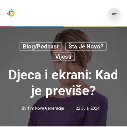
Preskoči
Meni
na
glavni
sadržaj
Blog/Podcast
Šta Je Novo?
Vijesti
Djeca i ekrani: Kad
je previše?
By
Tim Nove Generacije
22 Jula, 2024