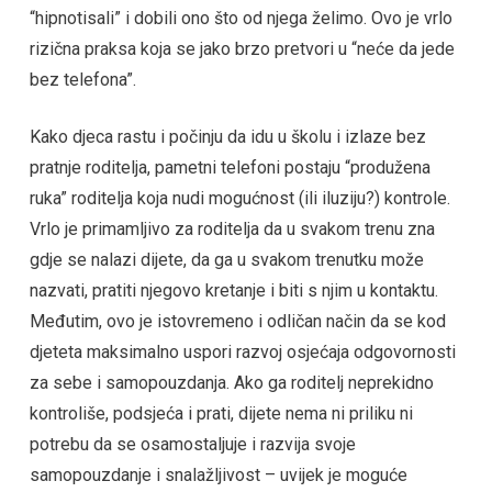
“hipnotisali” i dobili ono što od njega želimo. Ovo je vrlo
rizična praksa koja se jako brzo pretvori u “neće da jede
bez telefona”.
Kako djeca rastu i počinju da idu u školu i izlaze bez
pratnje roditelja, pametni telefoni postaju “produžena
ruka” roditelja koja nudi mogućnost (ili iluziju?) kontrole.
Vrlo je primamljivo za roditelja da u svakom trenu zna
gdje se nalazi dijete, da ga u svakom trenutku može
nazvati, pratiti njegovo kretanje i biti s njim u kontaktu.
Međutim, ovo je istovremeno i odličan način da se kod
djeteta maksimalno uspori razvoj osjećaja odgovornosti
za sebe i samopouzdanja. Ako ga roditelj neprekidno
kontroliše, podsjeća i prati, dijete nema ni priliku ni
potrebu da se osamostaljuje i razvija svoje
samopouzdanje i snalažljivost – uvijek je moguće