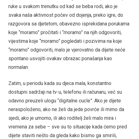
ruke u svakom trenutku od kad se beba rodi, ako je
svaka naša aktivnost počev od dojenja, preko igre, do
razgovora sa djetetom, obavezno isprekidana porukama
koje “moramo” pročitati i “moramo” na njih odgovoriti,
vijestima koje “moramo” pogledati i pozivima na koje
“moramo” odgovoriti, malo je vjerovatno da dijete neće
spontano usvojiti ovakav obrazac ponašanja kao
normalan.
Zatim, u periodu kada su djeca mala, konstantno
dostupni sadržaji na tv-u, telefonu ili računaru, već su
odavno preuzeli ulogu “digitalne cucle”. Ako je dijete
neraspoloženo, ako ne želi da jede povrće ili mirno da
sjedi, ako je umorno, ili ako roditelj želi malo mira i
vremena za sebe – sve su to situacije kada ćemo pred
dijete staviti nešto da gleda kako bismo ga smirili,