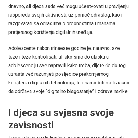
dnevno, ali djeca sada već mogu učestvovati u pravljenju
rasporeda svojih aktivnosti, uz pomoć odraslog, kao i
razgovarati sa odraslima o prednostima i manama
pretjeranog korištenja digitalnih uređaja.
Adolescente nakon trinaeste godine je, naravno, sve
teže i teže kontrolisati, ali ako smo do ulaska u
adolescenciju sve napravili kako treba, dijete će do tog
uzrasta već razumjeti posljedice prekomjernog
korištenja digitalnih tehnologija, te i samo biti motivisano
da održava svoje “digitalno blagostanje” i zdrave navike.
I djeca su svjesna svoje
zavisnosti
I sama djeca su djelimično svjesna ovog problema, ali