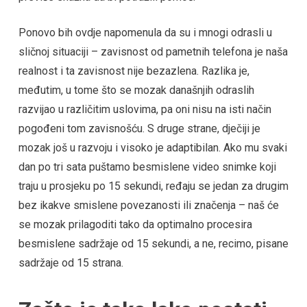
Ponovo bih ovdje napomenula da su i mnogi odrasli u
sličnoj situaciji – zavisnost od pametnih telefona je naša
realnost i ta zavisnost nije bezazlena. Razlika je,
međutim, u tome što se mozak današnjih odraslih
razvijao u različitim uslovima, pa oni nisu na isti način
pogođeni tom zavisnošću. S druge strane, dječiji je
mozak još u razvoju i visoko je adaptibilan. Ako mu svaki
dan po tri sata puštamo besmislene video snimke koji
traju u prosjeku po 15 sekundi, ređaju se jedan za drugim
bez ikakve smislene povezanosti ili značenja – naš će
se mozak prilagoditi tako da optimalno procesira
besmislene sadržaje od 15 sekundi, a ne, recimo, pisane
sadržaje od 15 strana.