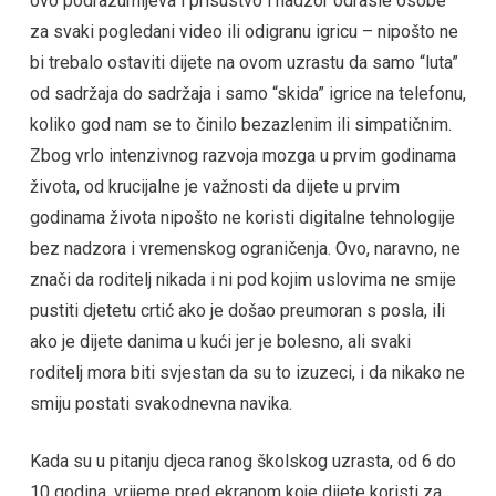
ovo podrazumijeva i prisustvo i nadzor odrasle osobe
za svaki pogledani video ili odigranu igricu – nipošto ne
bi trebalo ostaviti dijete na ovom uzrastu da samo “luta”
od sadržaja do sadržaja i samo “skida” igrice na telefonu,
koliko god nam se to činilo bezazlenim ili simpatičnim.
Zbog vrlo intenzivnog razvoja mozga u prvim godinama
života, od krucijalne je važnosti da dijete u prvim
godinama života nipošto ne koristi digitalne tehnologije
bez nadzora i vremenskog ograničenja. Ovo, naravno, ne
znači da roditelj nikada i ni pod kojim uslovima ne smije
pustiti djetetu crtić ako je došao preumoran s posla, ili
ako je dijete danima u kući jer je bolesno, ali svaki
roditelj mora biti svjestan da su to izuzeci, i da nikako ne
smiju postati svakodnevna navika.
Kada su u pitanju djeca ranog školskog uzrasta, od 6 do
10 godina, vrijeme pred ekranom koje dijete koristi za