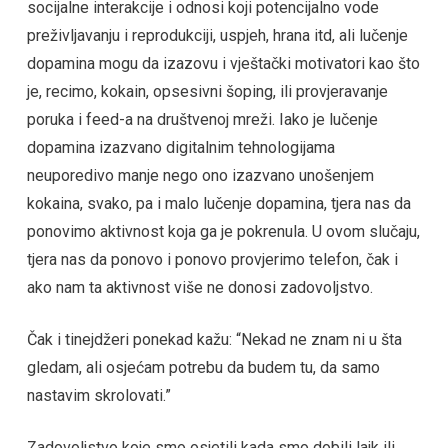
socijalne interakcije i odnosi koji potencijalno vode
preživljavanju i reprodukciji, uspjeh, hrana itd, ali lučenje
dopamina mogu da izazovu i vještački motivatori kao što
je, recimo, kokain, opsesivni šoping, ili provjeravanje
poruka i feed-a na društvenoj mreži. Iako je lučenje
dopamina izazvano digitalnim tehnologijama
neuporedivo manje nego ono izazvano unošenjem
kokaina, svako, pa i malo lučenje dopamina, tjera nas da
ponovimo aktivnost koja ga je pokrenula. U ovom slučaju,
tjera nas da ponovo i ponovo provjerimo telefon, čak i
ako nam ta aktivnost više ne donosi zadovoljstvo.
Čak i tinejdžeri ponekad kažu: “Nekad ne znam ni u šta
gledam, ali osjećam potrebu da budem tu, da samo
nastavim skrolovati.”
Zadovoljstvo koje smo osjetili kada smo dobili lajk ili