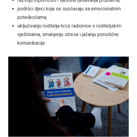
razvoju otpornosti i vještina rješavanja problema,
podršci djeci koja se suočavaju sa emocionalnim
poteškoćama,
uključivanju roditelja kroz radionice o roditeljskim
vještinama, smanjenju stresa i jačanju porodične
komunikacije.