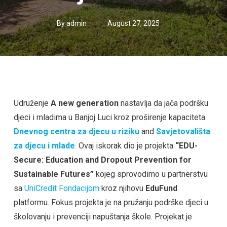
By
admin
August 27, 2025
Udruženje
A new generation
nastavlja da jača podršku
djeci i mladima u Banjoj Luci kroz proširenje kapaciteta
Dnevnog centra za djecu u riziku
and
Savjetovališta
za djecu i mlade
.
Ovaj iskorak dio je projekta
“EDU-
Secure: Education and Dropout Prevention for
Sustainable Futures”
kojeg sprovodimo u partnerstvu
sa
UniCredit Fondacijom
kroz njihovu
EduFund
platformu. Fokus projekta je na pružanju podrške djeci u
školovanju i prevenciji napuštanja škole. Projekat je