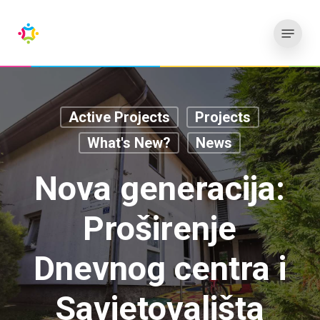
Skip
Menu
to
main
content
Active Projects
Projects
What's New?
News
Nova generacija:
Proširenje
Dnevnog centra i
Savjetovališta