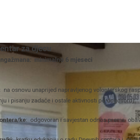
centar za djecu
angažmana: minimalno 6 mjeseci
:
na osnovu unaprijed napravljenog volonterskog raspor
u i pisanju zadaće i ostale aktivnosti po dogovoru).
ontera/ke
: odgovoran i savjestan odnos prema obavlja
ru/ki
: kratku edukaciju o radu Dnevnih centara i pro