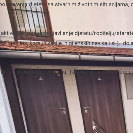
e i upoznavanja djeteta sa stvarnim životnim situacija
ktivnosti, obavezno javljanje djetetu/roditelju/stara
ih vještina, komunikacije, higijenskih navika i sl.), 
u i individualnu superviziju. Takođe, povremeno ćemo o