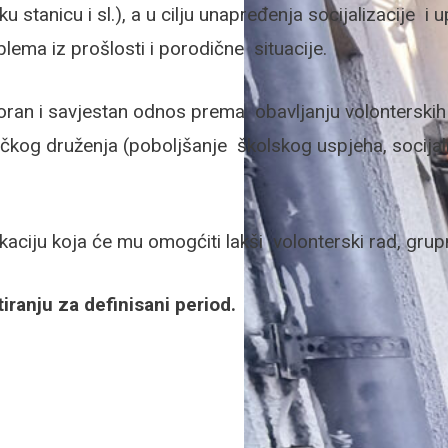
ku stanicu i sl.), a u cilju unapređenja socijalizacij
lema iz prošlosti i porodične situacije.
ran i savjestan odnos prema obavljanju volonterskih a
čkog druženja (poboljšanje školskog uspjeha, socijaln
aciju koja će mu omogćiti lakši volonterski rad, grupn
iranju za definisani period.