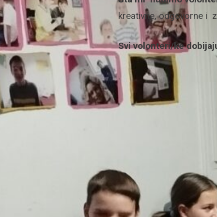
kreativne, odgovorne i 
Svi volonteri/ke dobijaj
.