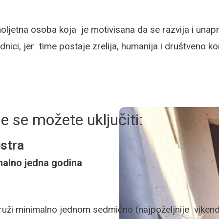
unoljetna osoba koja je motivisana da se razvija i u
nici, jer time postaje zrelija, humanija i društveno ko
e se možete uključiti:
estra
alno jedna godina
uži minimalno jednom sedmično (najpoželjnije vikendom