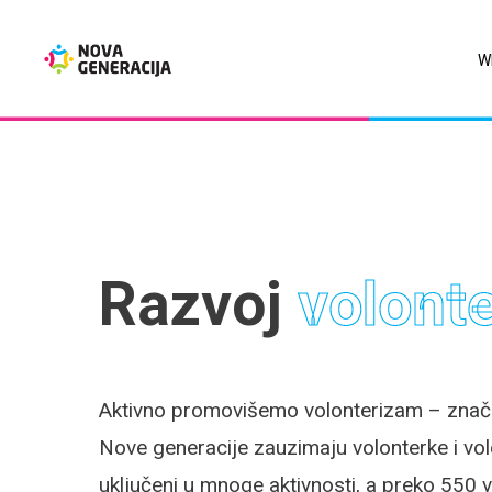
Skip
to
W
main
content
Razvoj
volont
Aktivno promovišemo volonterizam – znača
Nove generacije zauzimaju volonterke i volo
uključeni u mnoge aktivnosti, a preko 550 v