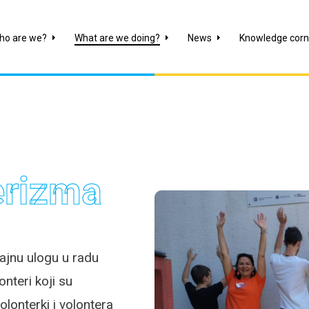
ho are we?
What are we doing?
News
Knowledge corn
erizma
jnu ulogu u radu
nteri koji su
olonterki i volontera