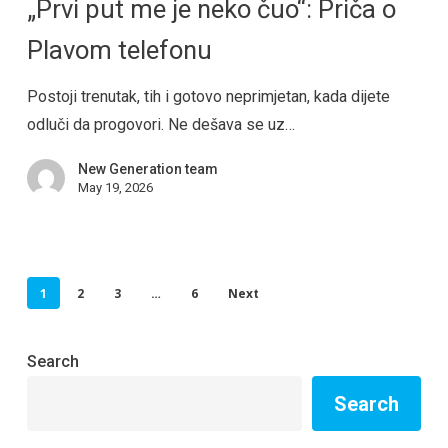
„Prvi put me je neko čuo“: Priča o
Plavom telefonu
Postoji trenutak, tih i gotovo neprimjetan, kada dijete
odluči da progovori. Ne dešava se uz…
New Generation team
May 19, 2026
1
2
3
…
6
Next
Search
Search