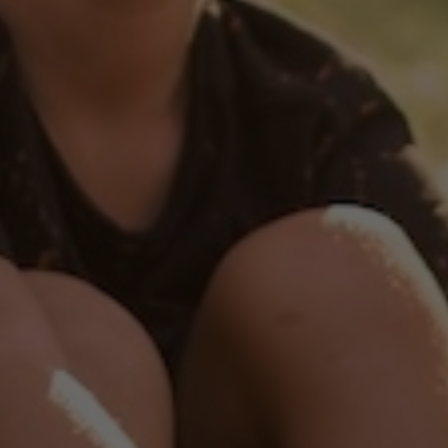
By
New Generation team