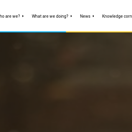
ho are we?
What are we doing?
News
Knowledge corn