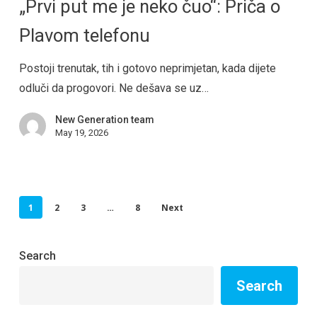
„Prvi put me je neko čuo“: Priča o
Plavom telefonu
Postoji trenutak, tih i gotovo neprimjetan, kada dijete
odluči da progovori. Ne dešava se uz…
New Generation team
May 19, 2026
1
2
3
…
8
Next
Search
Search