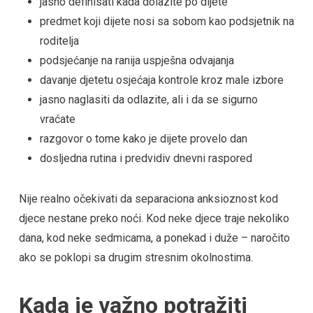
jasno definisati kada dolazite po dijete
predmet koji dijete nosi sa sobom kao podsjetnik na
roditelja
podsjećanje na ranija uspješna odvajanja
davanje djetetu osjećaja kontrole kroz male izbore
jasno naglasiti da odlazite, ali i da se sigurno
vraćate
razgovor o tome kako je dijete provelo dan
dosljedna rutina i predvidiv dnevni raspored
Nije realno očekivati da separaciona anksioznost kod
djece nestane preko noći. Kod neke djece traje nekoliko
dana, kod neke sedmicama, a ponekad i duže – naročito
ako se poklopi sa drugim stresnim okolnostima.
Kada je važno potražiti