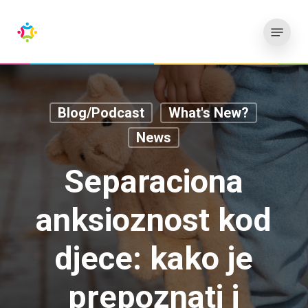
Skip
Menu
to
main
content
Blog/Podcast
What's New?
News
Separaciona
anksioznost kod
djece: kako je
prepoznati i