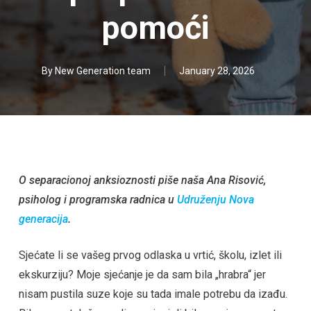
pomoći
By
New Generation team
January 28, 2026
O separacionoj anksioznosti piše naša Ana Risović,
psiholog i programska radnica u
Udruženju Nova
generacija
.
Sjećate li se vašeg prvog odlaska u vrtić, školu, izlet ili
ekskurziju? Moje sjećanje je da sam bila „hrabra“ jer
nisam pustila suze koje su tada imale potrebu da izađu.