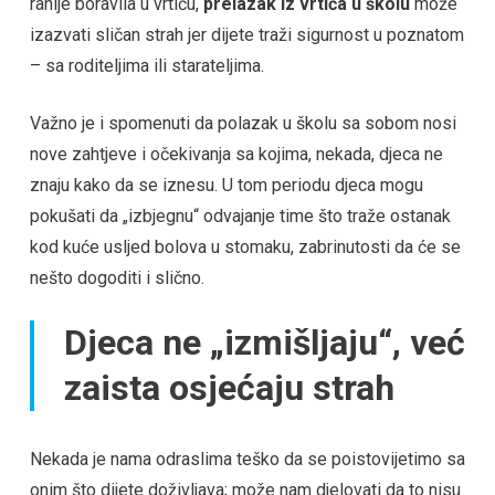
ranije boravila u vrtiću,
prelazak iz vrtića u školu
može
izazvati sličan strah jer dijete traži sigurnost u poznatom
– sa roditeljima ili starateljima.
Važno je i spomenuti da polazak u školu sa sobom nosi
nove zahtjeve i očekivanja sa kojima, nekada, djeca ne
znaju kako da se iznesu. U tom periodu djeca mogu
pokušati da „izbjegnu“ odvajanje time što traže ostanak
kod kuće usljed bolova u stomaku, zabrinutosti da će se
nešto dogoditi i slično.
Djeca ne „izmišljaju“, već
zaista osjećaju strah
Nekada je nama odraslima teško da se poistovijetimo sa
onim što dijete doživljava; može nam djelovati da to nisu