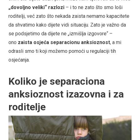
„dovoljno veliki“ razlozi
– i to ne zato što smo loši
roditelji, već zato što nekada zaista nemamo kapacitete
da shvatimo kako dijete vidi situaciju. Zato je važno da
se podsjetimo da dijete ne „izmišlja izgovore“ –
ono
zaista osjeća separacionu anksioznost
, a mi
odrasli smo ti koji možemo pomoći u regulaciji tih
osjećanja.
Koliko je separaciona
anksioznost izazovna i za
roditelje