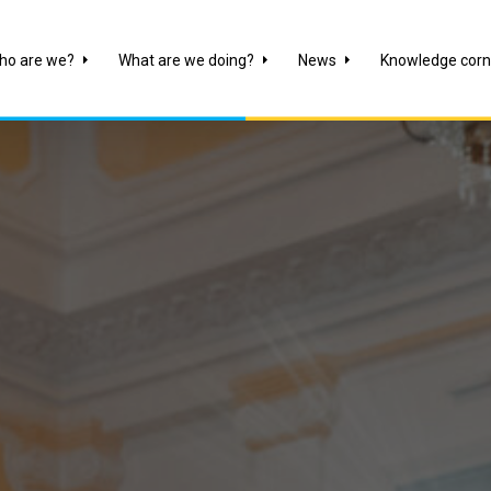
ho are we?
What are we doing?
News
Knowledge corn