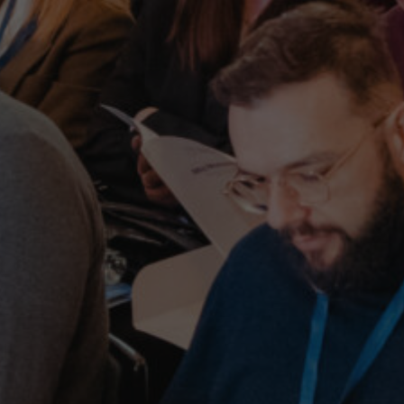
By
New Generation team